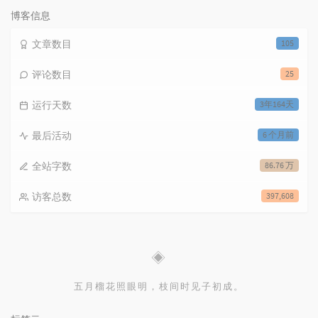
数:
博客信息
文章数目
105
评论数目
25
运行天数
3年164天
最后活动
6 个月前
全站字数
86.76 万
访客总数
397,608
◈
五月榴花照眼明，枝间时见子初成。