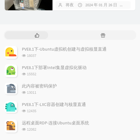
旦有稍高的负载, 自带的风扇...
将夜
2024 年 01 月 26 日
4904
热
随
门
机
文
文
PVE8.1下-Ubuntu虚拟机创建与虚拟核显直通
章
章
浏
18037
览
次
PVE8.1下部署Intel集显虚拟化驱动
数:
浏
15552
览
次
此内容被密码保护
数:
浏
13011
览
次
PVE8.1下-LXC容器创建与核显直通
数:
浏
12435
览
次
远程桌面RDP-连接Ubuntu桌面系统
数:
浏
12082
览
次