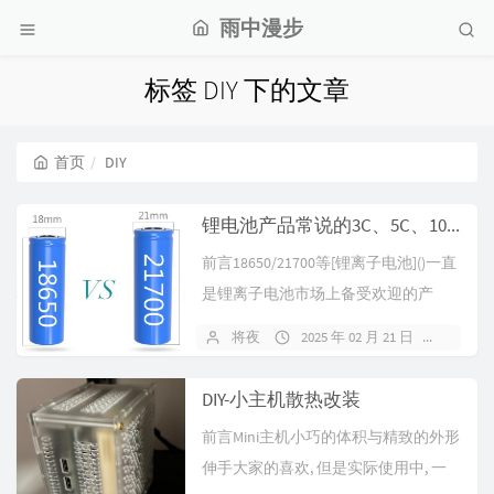
雨中漫步
标签 DIY 下的文章
首页
DIY
锂电池产品常说的3C、5C、10C、30C是什么？
前言18650/21700等[锂离子电池]()一直
是锂离子电池市场上备受欢迎的产
品，但对于大多数新手来说...
将夜
2025 年 02 月 21 日
4469
DIY-小主机散热改装
前言Mini主机小巧的体积与精致的外形
伸手大家的喜欢, 但是实际使用中, 一