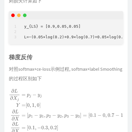
则损失计算如下
y_{LS} = [0.9,0.05,0.05]

梯度反传
对照softmax+ce-loss示例过程, softmax+label Smoothing
的过程区别如下
∂
L
∂
X
j
=
p
j
−
y
j
Y
=
[
0
,
1
,
0
]
∂
L
∂
X
=
[
p
1
−
y
1
,
p
2
−
y
2
,
p
3
−
y
3
]
=
[
0.1
−
0
,
0.7
−
1
,
0.2
−
0
]
∂
L
∂
X
=
[
0.1
,
−
0.3
,
0.2
]
=
>
∂
L
∂
X
j
=
p
j
−
y
j
L
S
Y
L
S
=
[
0.05
,
0.9
,
0.05
]
∂
L
∂
X
=
[
p
1
−
y
1
L
S
,
p
2
−
y
2
L
S
,
p
3
−
y
3
L
S
]
=
[
0.1
−
0.05
,
0.7
−
0.9
,
0.2
−
0.05
]
∂
L
∂
X
=
[
0.05
,
−
0.2
,
0.15
]