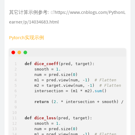
其它计算示例参考:
https://www.cnblogs.com/PythonL
earner/p/14034683.html
Pytorch实现示例
def
dice_coeff
(
pred, target
):
    smooth = 
1.
    num = pred.size(
0
)

    m1 = pred.view(num, -
1
)  
# Flatten
    m2 = target.view(num, -
1
)  
# Flatten
    intersection = (m1 * m2).
sum
()

return
 (
2.
 * intersection + smooth) / (m1
def
dice_loss
(
pred, target
):
    smooth = 
1.
    num = pred.size(
0
)

    m1 = pred.view(num, -
1
)  
# Flatten