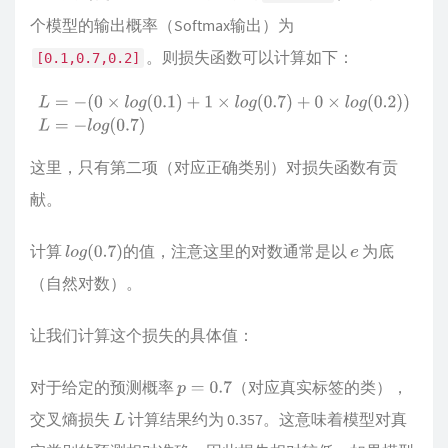
个模型的输出概率（Softmax输出）为
。则损失函数可以计算如下：
[0.1,0.7,0.2]
L
=
−
(
0
×
l
o
g
(
0.1
)
+
1
×
l
o
g
(
0.7
)
+
0
×
l
o
g
(
0.2
)
)
L
=
−
l
o
g
(
0.7
)
这里，只有第二项（对应正确类别）对损失函数有贡
献。
计算
的值，注意这里的对数通常是以
为底
l
o
g
(
0.7
)
e
（自然对数）。
让我们计算这个损失的具体值：
对于给定的预测概率
（对应真实标签的类），
p
=
0.7
交叉熵损失
计算结果约为 0.357。这意味着模型对真
L