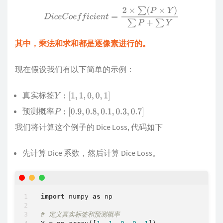
D
i
c
e
C
o
e
f
f
i
c
i
e
n
t
=
2
×
∑
(
P
×
Y
)
∑
P
+
∑
Y
其中，乘法和求和都是逐像素进行的。
现在假设我们有以下简单的示例：
真实标签
Y
:
[
1
,
1
,
0
,
0
,
1
]
预测概率
P
:
[
0.9
,
0.8
,
0.1
,
0.3
,
0.7
]
我们将计算这个例子的 Dice Loss, 代码如下
先计算 Dice 系数，然后计算 Dice Loss。
import
 numpy 
as
 np

# 定义真实标签和预测概率