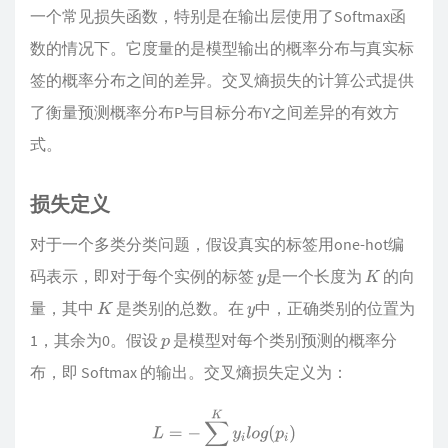
一个常见损失函数，特别是在输出层使用了Softmax函
数的情况下。它度量的是模型输出的概率分布与真实标
签的概率分布之间的差异。交叉熵损失的计算公式提供
了衡量预测概率分布P与目标分布Y之间差异的有效方
式。
损失定义
对于一个多类分类问题，假设真实的标签用one-hot编
码表示，即对于每个实例的标签
是一个长度为
的向
y
K
量，其中
是类别的总数。在
中，正确类别的位置为
K
y
1，其余为0。假设
是模型对每个类别预测的概率分
p
布，即 Softmax 的输出。交叉熵损失定义为：
L
=
−
∑
i
=
1
K
y
i
l
o
g
(
p
i
)