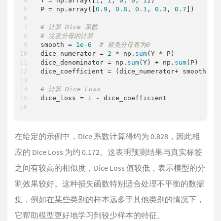
Y = np.array([
1
, 
1
, 
0
, 
0
, 
1
])

P = np.array([
0.9
, 
0.8
, 
0.1
, 
0.3
, 
0.7
])

# 计算 Dice 系数
# 注意分母的计算
smooth = 
1e-6
# 避免分母有为0
dice_numerator = 
2
 * np.
sum
(Y * P)

dice_denominator = np.
sum
(Y) + np.
sum
(P)

dice_coefficient = (dice_numerator+ smooth) / 
# 计算 Dice Loss
dice_loss = 
1
 - dice_coefficient

在给定的示例中，Dice 系数计算得约为 0.828，因此相
应的 Dice Loss 为约 0.172。这表明预测结果与真实标签
之间有较高的相似度，Dice Loss 值较低，表示模型的分
割效果较好。这种损失函数特别适合处理不平衡的数据
集，例如在某些类别的样本远多于其他类别的情况下，
它帮助模型更好地学习到较少样本的特征。