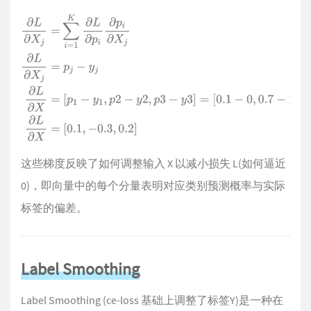
∂
L
∂
X
j
=
∑
i
=
1
K
∂
L
∂
p
i
∂
p
i
∂
X
j
∂
L
∂
X
j
=
p
j
−
y
j
∂
L
∂
X
=
[
p
1
−
y
1
,
p
2
−
y
2
,
p
3
−
y
3
[
0.1
−
0
,
0.7
−
1
,
0.2
−
0
]
∂
L
∂
X
=
[
0.1
,
−
0.3
,
0.2
]
这些梯度反映了如何调整输入 X 以减小损失 L(如何逼近
0)，即向量中的每个分量表明对应类别预测概率与实际
标签的偏差。
Label Smoothing
Label Smoothing (ce-loss 基础上调整了标签Y)是一种在