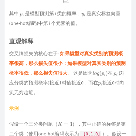
其中
是模型预测第 i 类的概率，
是真实标签向量
p
i
y
i
(one-hot编码)中第 i 个元素的值。
直观解释
交叉熵损失的核心在于:
如果模型对真实类别的预测概
率很高，那么损失值很小；如果模型对真实类别的预测
概率很低，那么损失值很大。
这是因为
在
(对
l
o
g
(
p
i
)
p
i
应分类的预测概率)接近1时值接近0，而在
接近0时向
p
i
负无穷趋近。
示例
假设一个三分类问题（
），其中正确的标签是第
K
=
3
二个类（使用one-hot编码表示为
）。假设一
 [0,1,0]