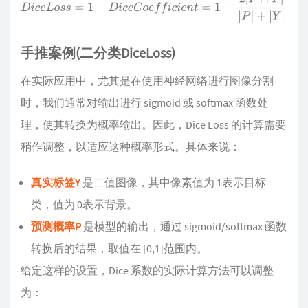
D
i
c
e
L
o
s
s
=
1
−
D
i
c
e
C
o
e
f
f
i
c
i
e
n
t
=
1
−
2
|
P
∩
Y
|
|
P
|
+
|
Y
|
手推案例(二分类DiceLoss)
在实际应用中，尤其是在使用神经网络进行图像分割
时，我们通常对输出进行 sigmoid 或 softmax 函数处
理，使其转换为概率输出。因此，Dice Loss 的计算需要
稍作调整，以适应这种概率形式。具体来说：
真实标签Y
是二值图像，其中像素值为 1表示目标
类，值为 0表示背景。
预测概率P
是模型的输出，通过 sigmoid/softmax 函数
转换后的结果，取值在 [0,1]范围内。
给定这样的设置，Dice 系数的实际计算方法可以调整
为：