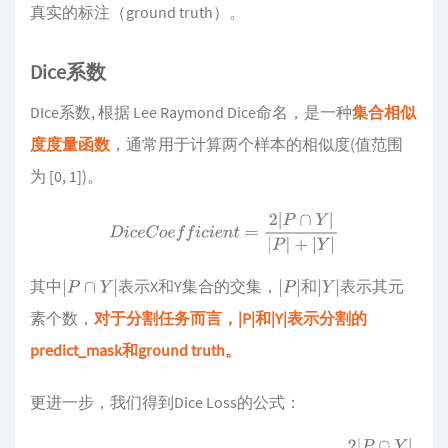
真实的标注（ground truth）。
Dice系数
DIce系数, 根据 Lee Raymond Dice命名，是一种
集合相似
度度量函数
，通常用于计算两个样本的相似度(值范围
为 [0, 1])。
D
i
c
e
C
o
e
f
f
i
c
i
e
n
t
=
2
|
P
∩
Y
|
|
P
|
+
|
Y
|
其中
表示X和Y集合的交集，
和
表示其元
|
P
∩
Y
|
|
P
|
|
Y
|
素个数，
对于分割任务而言，|P|和|Y|表示分割的
predict_mask和ground truth。
更进一步，我们得到Dice Loss的公式：