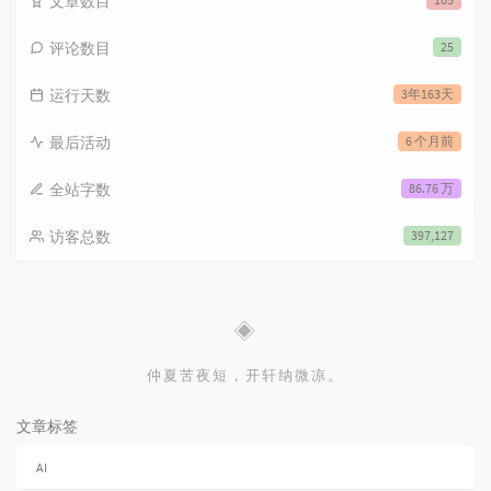
文章数目
评论数目
25
运行天数
3年163天
最后活动
6 个月前
全站字数
86.76 万
访客总数
397,127
◈
仲夏苦夜短，开轩纳微凉。
文章标签
AI