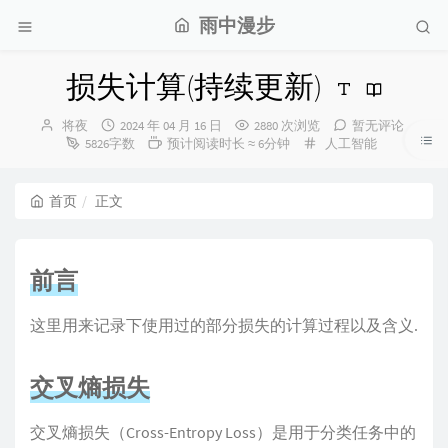
雨中漫步
损失计算(持续更新)
博
发
将夜
2024 年 04 月 16 日
2880 次浏览
暂无评论
主：
布
分
5826字数
预计阅读时长 ≈ 6分钟
人工智能
时
类：
间：
首页
正文
前言
这里用来记录下使用过的部分损失的计算过程以及含义.
交叉熵损失
交叉熵损失（Cross-Entropy Loss）是用于分类任务中的