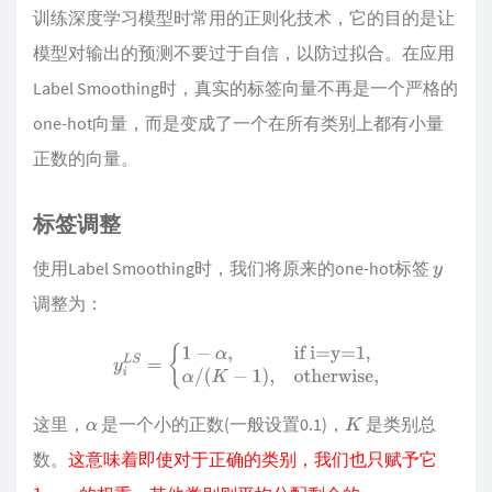
训练深度学习模型时常用的正则化技术，它的目的是让
模型对输出的预测不要过于自信，以防过拟合。在应用
Label Smoothing时，真实的标签向量不再是一个严格的
one-hot向量，而是变成了一个在所有类别上都有小量
正数的向量。
标签调整
使用Label Smoothing时，我们将原来的one-hot标签
y
调整为：
y
i
L
S
=
{
1
−
α
,
if i=y=1
,
α
/
(
K
−
1
)
,
otherwise
,
这里，
是一个小的正数(一般设置0.1)，
是类别总
α
K
数。
这意味着即使对于正确的类别，我们也只赋予它