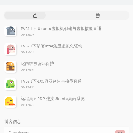
热
随
门
机
文
文
PVE8.1下-Ubuntu虚拟机创建与虚拟核显直通
章
章
浏
18023
览
次
PVE8.1下部署Intel集显虚拟化驱动
数:
浏
15545
览
次
此内容被密码保护
数:
浏
12999
览
次
PVE8.1下-LXC容器创建与核显直通
数:
浏
12430
览
次
远程桌面RDP-连接Ubuntu桌面系统
数:
浏
12073
览
次
数:
博客信息
105