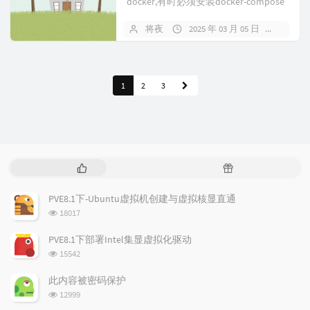
docker,有时必须安装docker-compose
来部署部分容器安...
将夜
2025 年 03 月 05 日
3134
1
2
3
热
随
门
机
文
文
PVE8.1下-Ubuntu虚拟机创建与虚拟核显直通
章
章
浏
18017
览
次
PVE8.1下部署Intel集显虚拟化驱动
数:
浏
15542
览
次
此内容被密码保护
数:
浏
12999
览