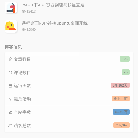
次
PVE8.1下-LXC容器创建与核显直通
数:
浏
12418
览
次
远程桌面RDP-连接Ubuntu桌面系统
数:
浏
12069
览
次
数:
博客信息
文章数目
105
评论数目
25
运行天数
3年162天
最后活动
6 个月前
全站字数
86.76 万
访客总数
396,947