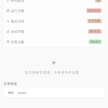
评论数目
25
运行天数
3年162天
最后活动
6 个月前
全站字数
86.76 万
访客总数
396,847
◈
迟日园林悲昔游，今春花鸟作边愁。
文章标签
网络
docker