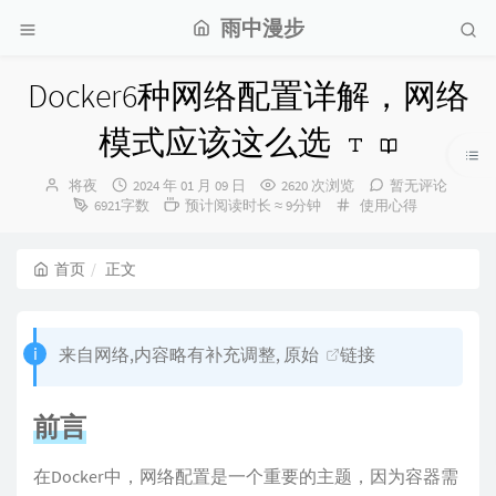
雨中漫步
Docker6种网络配置详解，网络
模式应该这么选
博
发
将夜
2024 年 01 月 09 日
2620 次浏览
暂无评论
主：
布
分
6921字数
预计阅读时长 ≈ 9分钟
使用心得
时
类：
间：
首页
正文
来自网络,内容略有补充调整, 原始
链接
前言
在Docker中，网络配置是一个重要的主题，因为容器需