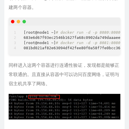
建两个容器。
[root@node1 ~]
# docker run -d -p 8080:8080 de
683e6d67f93ec2546b1627fa68c0902da749daaaeea4be
[root@node1 ~]
# docker run -d -p 8081:8080 de
同样进入这两个容器进行连通性验证，发现都是能够正
常联通的。且直接从容器中可以访问百度网络，证明与
宿主机共享了网络。