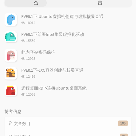
热
随
门
机
文
文
PVE8.1下-Ubuntu虚拟机创建与虚拟核显直通
章
章
浏
18014
览
次
PVE8.1下部署Intel集显虚拟化驱动
数:
浏
15539
览
次
此内容被密码保护
数:
浏
12995
览
次
PVE8.1下-LXC容器创建与核显直通
数:
浏
12416
览
次
远程桌面RDP-连接Ubuntu桌面系统
数:
浏
12068
览
次
数:
博客信息
文章数目
105