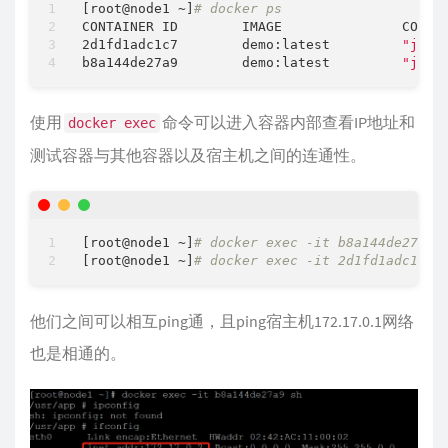
[root@node1 ~]
# docker ps
CONTAINER ID        IMAGE               COMMAN
2d1fd1adc1c7        demo:latest         
"java
b8a144de27a9        demo:latest         
"java
使用
命令可以进入容器内部查看IP地址和
docker exec
测试容器与其他容器以及宿主机之间的连通性。
[root@node1 ~]
# docker exec -it b8a144de27a9 
[root@node1 ~]
# docker exec -it 2d1fd1adc1c7 
他们之间可以相互ping通，且ping宿主机172.17.0.1网络
也是相通的。